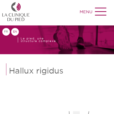
MENU
FR
EN
Le pied, une
structure complexe
Hallux rigidus